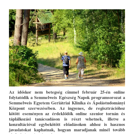
Az időskor nem betegség címmel február 25-én online
folytatódik a Semmelweis Egészség Napok programsorozat a
Semmelweis Egyetem Geriátriai Klinika és Ápolástudományi
Központ szervezésében. Az ingyenes, de regisztrációhoz
kötött eseményen az érdeklődők online szenior tornán és
táplálkozási tanácsadáson is részt vehetnek, illetve a
konzultációval egybekötött előadásokon ahhoz is hasznos
javaslatokat kaphatnak, hogyan maradjanak minél tovább