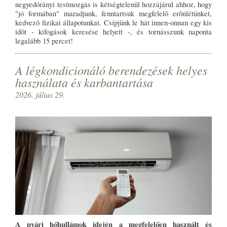
negyedórányi testmozgás is kétségtelenül hozzájárul ahhoz, hogy
"jó formában" maradjunk, fenntartsuk megfelelõ erõnlétünket,
kedvezõ fizikai állapotunkat. Csípjünk le hát innen-onnan egy kis
idõt - kifogások keresése helyett -, és tornásszunk naponta
legalább 15 percet!
A légkondicionáló berendezések helyes
használata és karbantartása
2026. július 29.
A nyári hőhullámok idején a megfelelően használt és