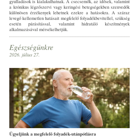
gyulladások is kialakulhatnak. A csecsemők, az idősek, valamint
a krónikus légzőszervi vagy keringési betegségekben szenvedők
különösen érzékenyek lehetnek ezekre a hatásokra. A száraz
levegő kellemetlen hatásait megfelelő folyadékbevitellel, szükség
esetén párásítással, valamint hidratáló készítmények
alkalmazásával mérsékelhetjük.
Egészségünkre
2026. július 27.
Ügyeljünk a megfelelõ folyadék-utánpótlásra