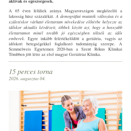
aktívak és egészségesek.
A 65 éven felüliek aránya Magyarországon megközelíti a
A demográfiai mutatók változása és a
lakosság húsz százalékát.
születéskor várható élettartam növekedése előtérbe helyezte az
időskor aktuális kérdéseit, többek között azt, hogy a hosszabb
élettartamot minél tovább jó egészségben töltsék az idős
emberek.
Egyre inkább felértékelődött a geriátria, vagyis az
időskori betegségekkel foglalkozó tudományág szerepe. A
Semmelweis Egyetemen 2020-ban a Szent Rókus Klinikai
Tömbben jött létre az első magyar Geriátriai Klinika.
15 perces torna
2026. augusztus 04.