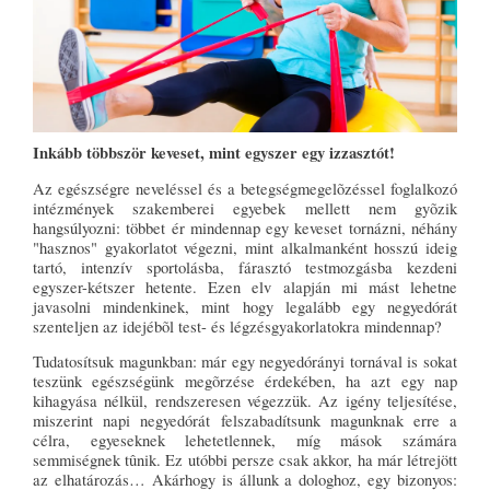
Inkább többször keveset, mint egyszer egy izzasztót!
Az egészségre neveléssel és a betegségmegelõzéssel foglalkozó
intézmények szakemberei egyebek mellett nem gyõzik
hangsúlyozni: többet ér mindennap egy keveset tornázni, néhány
"hasznos" gyakorlatot végezni, mint alkalmanként hosszú ideig
tartó, intenzív sportolásba, fárasztó testmozgásba kezdeni
egyszer-kétszer hetente. Ezen elv alapján mi mást lehetne
javasolni mindenkinek, mint hogy legalább egy negyedórát
szenteljen az idejébõl test- és légzésgyakorlatokra mindennap?
Tudatosítsuk magunkban: már egy negyedórányi tornával is sokat
teszünk egészségünk megõrzése érdekében, ha azt egy nap
kihagyása nélkül, rendszeresen végezzük. Az igény teljesítése,
miszerint napi negyedórát felszabadítsunk magunknak erre a
célra, egyeseknek lehetetlennek, míg mások számára
semmiségnek tûnik. Ez utóbbi persze csak akkor, ha már létrejött
az elhatározás… Akárhogy is állunk a dologhoz, egy bizonyos: