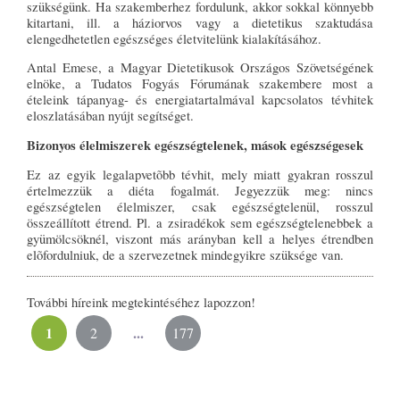
szükségünk. Ha szakemberhez fordulunk, akkor sokkal könnyebb
kitartani, ill. a háziorvos vagy a dietetikus szaktudása
elengedhetetlen egészséges életvitelünk kialakításához.
Antal Emese, a Magyar Dietetikusok Országos Szövetségének
elnöke, a Tudatos Fogyás Fórumának szakembere most a
ételeink tápanyag- és energiatartalmával kapcsolatos tévhitek
eloszlatásában nyújt segítséget.
Bizonyos élelmiszerek egészségtelenek, mások egészségesek
Ez az egyik legalapvetõbb tévhit, mely miatt gyakran rosszul
értelmezzük a diéta fogalmát. Jegyezzük meg: nincs
egészségtelen élelmiszer, csak egészségtelenül, rosszul
összeállított étrend. Pl. a zsiradékok sem egészségtelenebbek a
gyümölcsöknél, viszont más arányban kell a helyes étrendben
elõfordulniuk, de a szervezetnek mindegyikre szüksége van.
További híreink megtekintéséhez lapozzon!
1
...
2
177