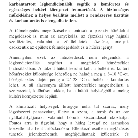
karbantartott légkondicionálók segítik a komfortos és
egészséges beltéri környezet fenntartását. A biztonságos
működéshez a helyes beállítás mellett a rendszeres tisztítás
és karbantartás is elengedhetetlen.
A túlmelegedés megelőzésében fontosak a passzív hővédelmi
megoldások is, mint az árnyékolás, az éjszakai vagy hajnali
szellőztetés, valamint a zöldfelületek növelése, amelyek
csökkentik az épületek felmelegedését és a hűtési igényt.
Amennyiben ezek az intézkedések nem elegendők, a
légkondicionálás segíthet a megfelelő hőmérséklet
biztosításában. A túlzott hűtést kerülni kell: a beltéri és kültéri
hőmérséklet különbsége lehetőleg ne haladja meg a 8–10 °C-ot,
hőségriasztás idején pedig a 27–28 °C-os beltér is komfortos
lehet. A túl alacsonyra állított hőmérséklet megterhelheti a
szervezetet, különösen akkor, ha a hűtött helyiségből a meleg
kültéri környezetbe lépünk.
A klimatizált helyiségek levegője néha túl száraz, mely
légzőszervi panaszokat, illetve a szem, a torok és az orr
nyálkahártyájának, valamint bőrünk kiszáradását okozhatja.
Fontos arra is figyelni, hogy a hideg levegő ne áramoljon
közvetlenül a bent tartózkodókra. Ellenkező esetben megfázásos
tünetek jelentkezhetnek, megfájdulhatnak ízületeink és