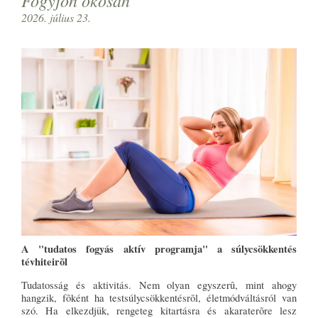
2026. július 23.
A "tudatos fogyás aktív programja" a súlycsökkentés
tévhiteirõl
Tudatosság és aktivitás. Nem olyan egyszerû, mint ahogy
hangzik, fõként ha testsúlycsökkentésrõl, életmódváltásról van
szó. Ha elkezdjük, rengeteg kitartásra és akaraterõre lesz