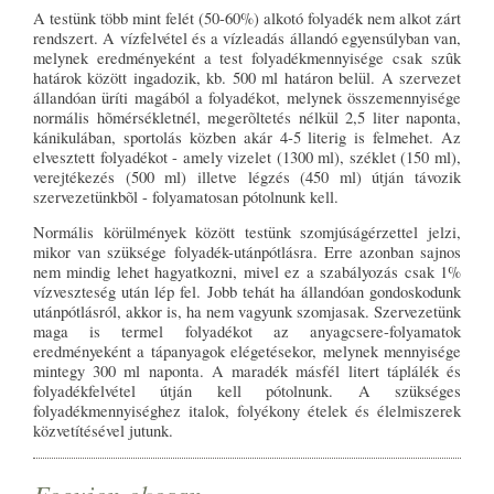
A testünk több mint felét (50-60%) alkotó folyadék nem alkot zárt
rendszert. A vízfelvétel és a vízleadás állandó egyensúlyban van,
melynek eredményeként a test folyadékmennyisége csak szûk
határok között ingadozik, kb. 500 ml határon belül. A szervezet
állandóan üríti magából a folyadékot, melynek összemennyisége
normális hõmérsékletnél, megerõltetés nélkül 2,5 liter naponta,
kánikulában, sportolás közben akár 4-5 literig is felmehet. Az
elvesztett folyadékot - amely vizelet (1300 ml), széklet (150 ml),
verejtékezés (500 ml) illetve légzés (450 ml) útján távozik
szervezetünkbõl - folyamatosan pótolnunk kell.
Normális körülmények között testünk szomjúságérzettel jelzi,
mikor van szüksége folyadék-utánpótlásra. Erre azonban sajnos
nem mindig lehet hagyatkozni, mivel ez a szabályozás csak 1%
vízveszteség után lép fel. Jobb tehát ha állandóan gondoskodunk
utánpótlásról, akkor is, ha nem vagyunk szomjasak. Szervezetünk
maga is termel folyadékot az anyagcsere-folyamatok
eredményeként a tápanyagok elégetésekor, melynek mennyisége
mintegy 300 ml naponta. A maradék másfél litert táplálék és
folyadékfelvétel útján kell pótolnunk. A szükséges
folyadékmennyiséghez italok, folyékony ételek és élelmiszerek
közvetítésével jutunk.
Fogyjon okosan