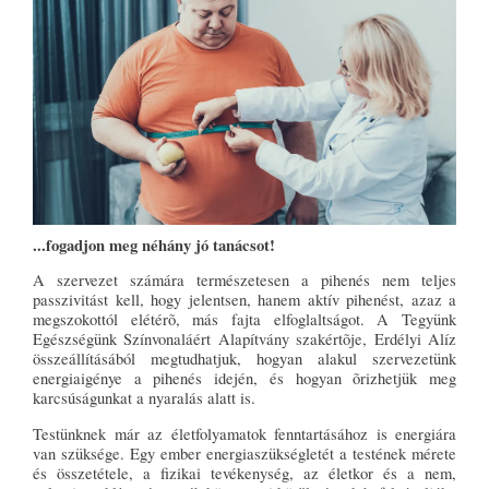
...fogadjon meg néhány jó tanácsot!
A szervezet számára természetesen a pihenés nem teljes
passzivitást kell, hogy jelentsen, hanem aktív pihenést, azaz a
megszokottól elétérõ, más fajta elfoglaltságot. A Tegyünk
Egészségünk Színvonaláért Alapítvány szakértõje, Erdélyi Alíz
összeállításából megtudhatjuk, hogyan alakul szervezetünk
energiaigénye a pihenés idején, és hogyan õrizhetjük meg
karcsúságunkat a nyaralás alatt is.
Testünknek már az életfolyamatok fenntartásához is energiára
van szüksége. Egy ember energiaszükségletét a testének mérete
és összetétele, a fizikai tevékenység, az életkor és a nem,