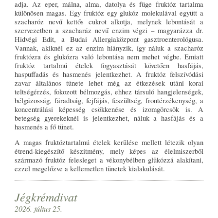
adja. Az eper, málna, alma, datolya és füge fruktóz tartalma
különösen magas. Egy fruktóz egy glukóz molekulával együtt a
szacharóz nevű kettős cukrot alkotja, melynek lebontását a
szervezetben a szacharáz nevű enzim végzi – magyarázza dr.
Hidvégi Edit, a Budai Allergiaközpont gasztroenterológusa.
Vannak, akiknél ez az enzim hiányzik, így náluk a szacharóz
fruktózra és glukózra való lebontása nem mehet végbe. Emiatt
fruktóz tartalmú ételek fogyasztását követően hasfájás,
haspuffadás és hasmenés jelentkezhet. A fruktóz felszívódási
zavar általános tünete lehet még az étkezések utáni korai
teltségérzés, fokozott bélmozgás, ehhez társuló hangjelenségek,
bélgázosság, fáradtság, fejfájás, feszültség, frontérzékenység, a
koncentrálási képesség csökkenése és izomgörcsök is. A
betegség gyerekeknél is jelentkezhet, náluk a hasfájás és a
hasmenés a fő tünet.
A magas fruktóztartalmú ételek kerülése mellett létezik olyan
étrend-kiegészítő készítmény, mely képes az élelmiszerből
származó fruktóz felesleget a vékonybélben glükózzá alakítani,
ezzel megelőzve a kellemetlen tünetek kialakulását.
Jégkrémdivat
2026. július 25.