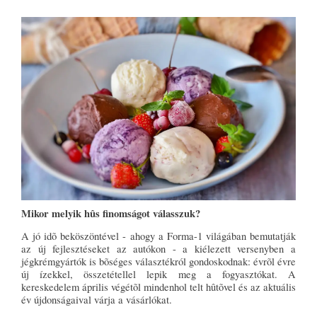
Mikor melyik hûs finomságot válasszuk?
A jó idõ beköszöntével - ahogy a Forma-1 világában bemutatják
az új fejlesztéseket az autókon - a kiélezett versenyben a
jégkrémgyártók is bõséges választékról gondoskodnak: évrõl évre
új ízekkel, összetétellel lepik meg a fogyasztókat. A
kereskedelem április végétõl mindenhol telt hûtõvel és az aktuális
év újdonságaival várja a vásárlókat.