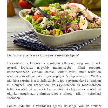
De fontos a zsírsavak típusa és a mennyisége is!
Hazánkban, a különbözõ ajánlások ellenére, még ma is sok
gyerek fogyaszt nagyobb mennyiségben állati eredetû,
kedvezõtlenebb élettani hatású telített zsírt, mint telítetlen
növényi zsiradékot. Az Egészségügyi Világszervezet (WHO)
ajánlása szerint is a táplálkozásban, így a gyermekkori étrendben
is elõnyben kell részesíteni az egyszeresen és többszörösen
telítetlen növényi zsiradékokat: a növényi olajokat és a növényi
olajokat tartalmazó élelmiszereket a telített - állati - zsírokkal
szemben.
Fontos tudnunk, a zsiradékra igenis szüksége van az emberi