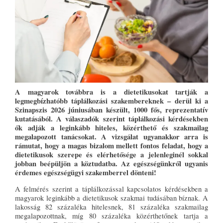
A magyarok továbbra is a
dietetikusokat tartják a
legmegbízhatóbb táplálkozási szakembereknek – derül ki a
Szinapszis 2026 júniusában készült, 1000 fős, reprezentatív
kutatásából. A válaszadók szerint táplálkozási kérdésekben
ők adják a leginkább hiteles, közérthető és szakmailag
megalapozott tanácsokat. A vizsgálat ugyanakkor arra is
rámutat, hogy a magas bizalom mellett fontos feladat, hogy a
dietetikusok szerepe és elérhetősége a jelenleginél sokkal
jobban beépüljön a köztudatba. Az egészségünkről ugyanis
érdemes egészségügyi szakemberrel dönteni!
A felmérés szerint a táplálkozással kapcsolatos kérdésekben a
magyarok leginkább a dietetikusok szakmai tudásában bíznak. A
lakosság 82 százaléka hitelesnek, 81 százaléka szakmailag
megalapozottnak, míg 80 százaléka közérthetőnek tartja a