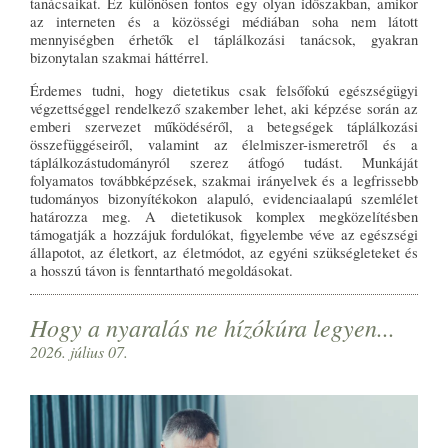
tanácsaikat. Ez különösen fontos egy olyan időszakban, amikor
az interneten és a közösségi médiában soha nem látott
mennyiségben érhetők el táplálkozási tanácsok, gyakran
bizonytalan szakmai háttérrel.
Érdemes tudni, hogy dietetikus csak felsőfokú egészségügyi
végzettséggel rendelkező szakember lehet, aki képzése során az
emberi szervezet működéséről, a betegségek táplálkozási
összefüggéseiről, valamint az élelmiszer-ismeretről és a
táplálkozástudományról szerez átfogó tudást. Munkáját
folyamatos továbbképzések, szakmai irányelvek és a legfrissebb
tudományos bizonyítékokon alapuló, evidenciaalapú szemlélet
határozza meg. A dietetikusok komplex megközelítésben
támogatják a hozzájuk fordulókat, figyelembe véve az egészségi
állapotot, az életkort, az életmódot, az egyéni szükségleteket és
a hosszú távon is fenntartható megoldásokat.
Hogy a nyaralás ne hízókúra legyen...
2026. július 07.