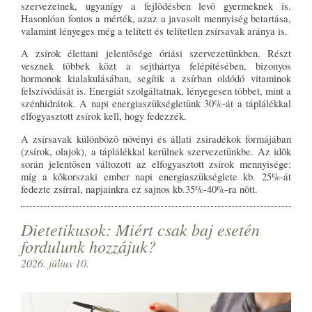
szervezetnek, ugyanígy a fejlõdésben levõ gyermeknek is.
Hasonlóan fontos a mérték, azaz a javasolt mennyiség betartása,
valamint lényeges még a telített és telítetlen zsírsavak aránya is.
A zsírok élettani jelentõsége óriási szervezetünkben. Részt
vesznek többek közt a sejthártya felépítésében, bizonyos
hormonok kialakulásában, segítik a zsírban oldódó vitaminok
felszívódását is. Energiát szolgáltatnak, lényegesen többet, mint a
szénhidrátok. A napi energiaszükségletünk 30%-át a táplálékkal
elfogyasztott zsírok kell, hogy fedezzék.
A zsírsavak különbözõ növényi és állati zsiradékok formájában
(zsírok, olajok), a táplálékkal kerülnek szervezetünkbe. Az idõk
során jelentõsen változott az elfogyasztott zsírok mennyisége:
míg a kõkorszaki ember napi energiaszükséglete kb. 25%-át
fedezte zsírral, napjainkra ez sajnos kb.35%-40%-ra nõtt.
Dietetikusok: Miért csak baj esetén
fordulunk hozzájuk?
2026. július 10.