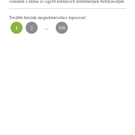
valamint a klíma és egyéb környezeti körülmények befolyásolják.
További híreink megtekintéséhez lapozzon!
1
...
2
309