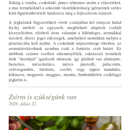
Sokáig a vanília, csokoládé, puncs ízhármas uralta a választékot,
a mai termékeknél a sokszínû vásárlóközönség igényeinek széles
körû figyelembevétele határozza meg a fejlesztések irányait.
A jégkrémek fogyasztókért vívott csatájában két irányzat halad
fej-fej mellett: az egyszerû, megbízható alapízek családi
kiszerelésben, elérhetõ áron, valamint a különleges, aromákkal
ízesített, díszes jeges édességek, amelyekért nemritkán mélyen a
pénztárcába kell nyúlni. A csokoládé népszerûsége töretlen, az
aromatársításoknak azonban csak a fantázia szab határt. Ez
utóbbiak számos esetben süteményfélék, cukrászati termékek
örök "darabjait" igyekszik utánozni, így például van almáspite,
barackos, mézeskalács, mézes puszedli, palacsinta,
szilvásgombóc, túrótorta, zserbó, vagy éppen mandulás,
kókuszos, mogyorós, meggyes, mentás, bonbonlikõrös csokifagyi
jégkrém is.
Zsírra is szükségünk van
2026. július 22.