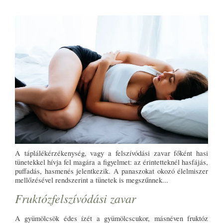
A táplálékérzékenység, vagy a felszívódási zavar főként hasi
tünetekkel hívja fel magára a figyelmet: az érintetteknél hasfájás,
puffadás, hasmenés jelentkezik. A panaszokat okozó élelmiszer
mellőzésével rendszerint a tünetek is megszűnnek...
Fruktózfelszívódási zavar
A gyümölcsök édes ízét a gyümölcscukor, másnéven fruktóz